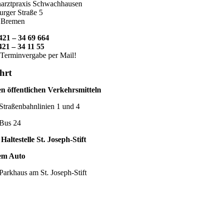
narztpraxis Schwachhausen
urger Straße 5
 Bremen
421 – 34 69 664
21 – 34 11 55
Terminvergabe per Mail!
hrt
n öffentlichen Verkehrsmitteln
Straßenbahnlinien 1 und 4
Bus 24
Haltestelle St. Joseph-Stift
em Auto
Parkhaus am St. Joseph-Stift