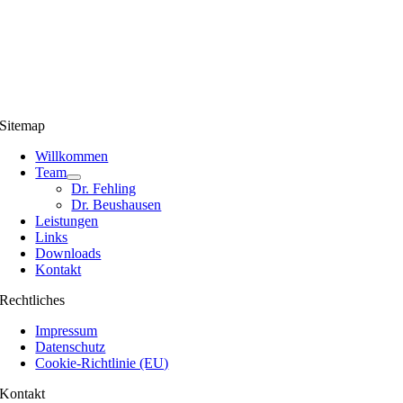
Sitemap
Willkommen
Team
Dr. Fehling
Dr. Beushausen
Leistungen
Links
Downloads
Kontakt
Rechtliches
Impressum
Datenschutz
Cookie-Richtlinie (EU)
Kontakt